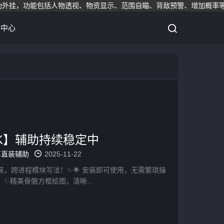
物资显示、范围自瞄、背敌预警、增加概率等功能，无视检测。助您轻松
助中心
K】辅助持续稳定中
卓直装辅助
2025-11-22
装，跨进程模块写法！✨🌟 安装即可使用，无需繁琐操
：✨精美骨骼方框绘图，清晰...