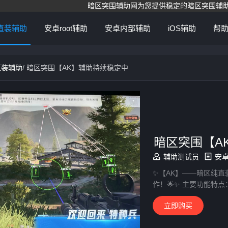
暗区突围辅助网为您提供稳定的暗区突围辅助外挂，功能包括人物透视、
直装辅助
安卓root辅助
安卓内部辅助
iOS辅助
帮
直装辅助
/
暗区突围【AK】辅助持续稳定中
暗区突围【A
辅助测试员
安
✨【AK】——暗区纯直
作！🌟✨ 主要功能特点
立即购买