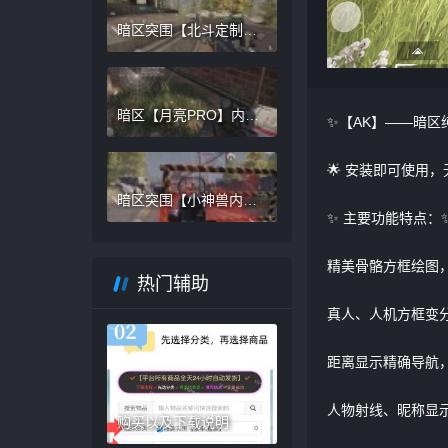
暗区突围【北斗定制内
核】辅助，内部定制
暗区【月亮PRO】内部
✨【AK】——暗区
稳定辅助，主播同款防
录屏
🌟 安装即可使用，
暗区突围【小神兽内
✨ 主要功能特点：
核】内部稳定辅助
精美骨骼方框绘图
热门辅助
真人、人机方框变
距离显示精确导航
人物射线、昵称显
购买以及下载说明