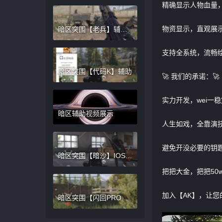
精确显示人物血量
物资显示，直观展
暗区突围【老兵】辅助
持续稳定中
支持全系统，流畅
暗区突围【代码K】辅助
🚀 我们的承诺：🚀
实力开发，wei一
暗区辅助视频展示
人生如戏，全靠演
避免开没必要的钥
暗区突围【暗沙】IOS辅
助持续稳定中
把把大金，把把50
加入【AK】，让
暗区突围【闪回PRO】
内部外挂