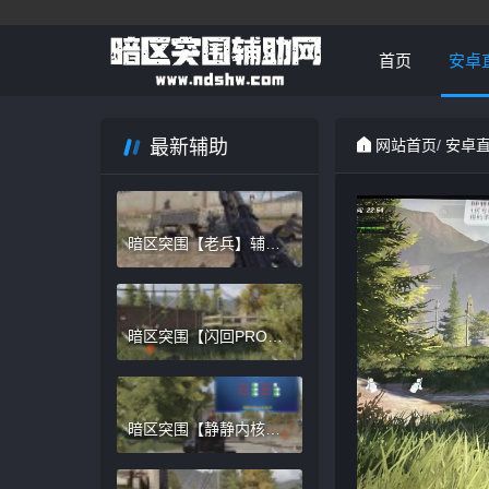
首页
安卓
最新辅助
网站首页
/
安卓
暗区突围【老兵】辅助
持续稳定中
暗区突围【闪回PRO】
内部外挂
暗区突围【静静内核】
内部辅助