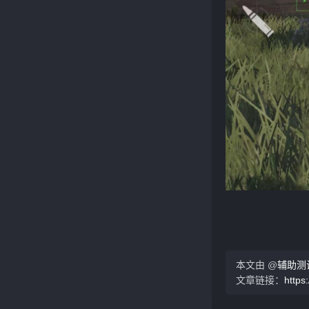
本文由 @
辅助测
文章链接：
https