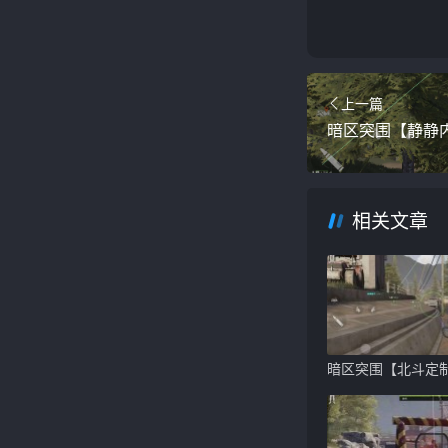
上一篇
暗区突围【静静
相关文章
暗区突围【北斗定
内部定制