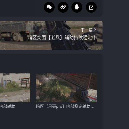
下一篇
暗区突围【老兵】辅助持续稳定中
内部辅助
暗区【月亮pro】内部稳定辅助，
主播同款防录屏