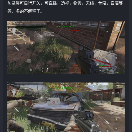
防录屏可自行开关，可直播，透视，物资，天线，骨骼，自瞄等
等，多的不解释了。